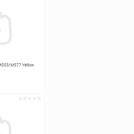
/M553/M577 Yellow
ину
Сравнение
В наличии