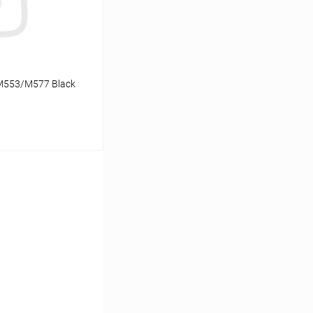
/M553/M577 Black
ину
Сравнение
В наличии