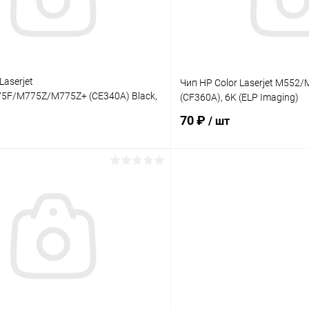
Laserjet
Чип HP Color Laserjet M552
F/M775Z/M775Z+ (CE340A) Black,
(CF360A), 6K (ELP Imaging)
aging)
70 ₽
/ шт
В корзину
В корз
 клик
Сравнение
Купить в 1 клик
ое
В наличии
В избранное