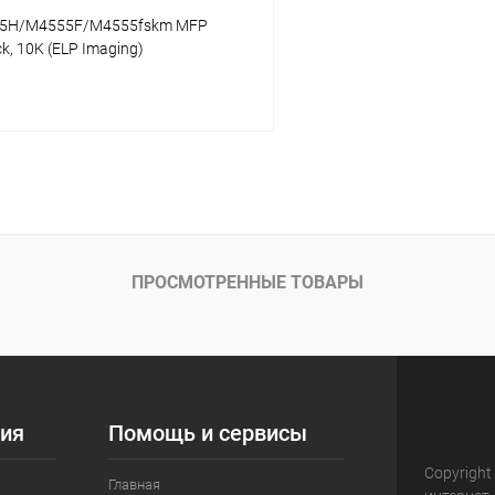
55H/M4555F/M4555fskm MFP
k, 10K (ELP Imaging)
В корзину
 клик
Сравнение
ое
В наличии
ПРОСМОТРЕННЫЕ ТОВАРЫ
ия
Помощь и сервисы
Copyright
Главная