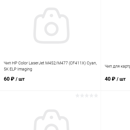
Чип HP Color LaserJet M452/M477 (CF411X) Cyan,
Чип для карт
5K ELP Imaging
60 ₽
40 ₽
/ шт
/ шт
В корзину
Купить в 1 клик
Сравнение
Купить в 1
В избранное
В наличии
В избранн