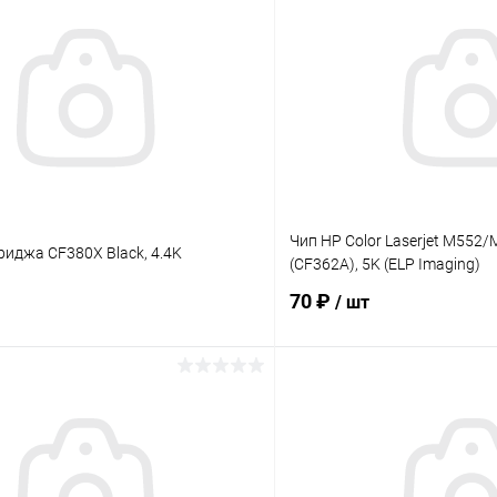
Чип HP Color Laserjet M552
риджа CF380X Black, 4.4K
(CF362A), 5K (ELP Imaging)
70 ₽
/ шт
В корзину
В корз
 клик
Сравнение
Купить в 1 клик
ое
В наличии
В избранное