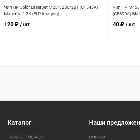
Чип HP Color LaserJet M254/280/281 (CF543A)
Чип HP M45
Magenta 1.3K (ELP Imaging)
(CE390A) Blac
120 ₽
40 ₽
/ шт
/ шт
В корзину
Купить в 1 клик
Сравнение
Купить в 1
В избранное
В наличии
В избранн
Каталог
Наши предложен
КАТАЛОГ ТОВАРОВ
Новинки