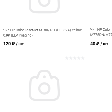
Чип HP Color 
Чип HP Color LaserJet M180/181 (CF532A) Yellow
M775DN/M775
0.9K (ELP Imaging)
13.5K (ELP Im
120 ₽
40 ₽
/ шт
/ шт
В корзину
Купить в 1 клик
Сравнение
Купить в 1
В избранное
В наличии
В избранн