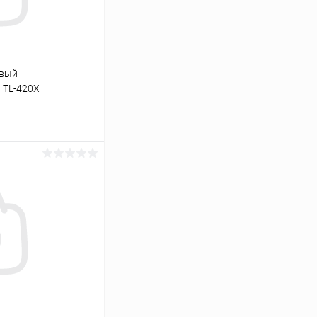
овый
 TL-420X
ину
Сравнение
В наличии