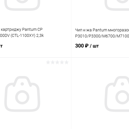
к картриджу Pantum CP
Чип к-жа Pantum многораз
0DV (CTL-1100XY) 2,3k
P3010/P3300/M6700/M7100
й
300 ₽
шт
/ шт
В корзину
В корз
 клик
Сравнение
Купить в 1 клик
ое
В наличии
В избранное