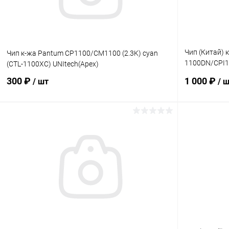
Чип (Китай) 
Чип к-жа Pantum CP1100/CM1100 (2.3K) cyan
1100DN/CPI10
(CTL-1100XC) UNItech(Apex)
одноразовы
300 ₽
1 000 ₽
/ шт
/ 
В корзину
Купить в 1 клик
Сравнение
Купить в 1
В избранное
В наличии
В избранн