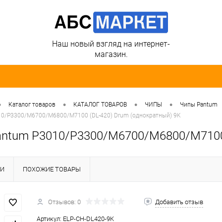
Наш новый взгляд на интернет-
магазин.
•
•
•
•
Каталог товаров
КАТАЛОГ ТОВАРОВ
ЧИПЫ
Чипы Pantum
10/P3300/M6700/M6800/M7100 (DL-420) Drum (однократный) 9K
antum P3010/P3300/M6700/M6800/M7100 
КИ
ПОХОЖИЕ ТОВАРЫ
Отзывов: 0
Добавить отзыв
Артикул:
ELP-CH-DL420-9K