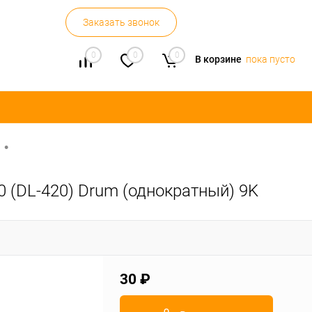
Заказать звонок
0
0
0
В корзине
пока пусто
•
(DL-420) Drum (однократный) 9K
30 ₽