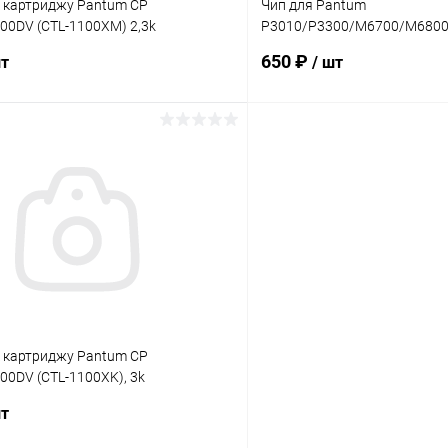
к картриджу Pantum CP
Чип для Pantum
00DV (CTL-1100XM) 2,3k
P3010/P3300/M6700/M6800/
й
(однократный) 6K
650 ₽
шт
/ шт
В корзину
В корз
 клик
Сравнение
Купить в 1 клик
ое
В наличии
В избранное
к картриджу Pantum CP
0DV (CTL-1100XK), 3k
й
шт