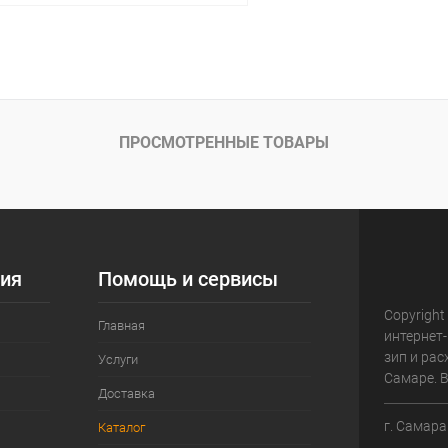
В корзину
 клик
Сравнение
ое
В наличии
ПРОСМОТРЕННЫЕ ТОВАРЫ
ия
Помощь и сервисы
Copyright
Главная
интернет-
зип и ра
Услуги
Самаре. 
Доставка
г. Самара
Каталог