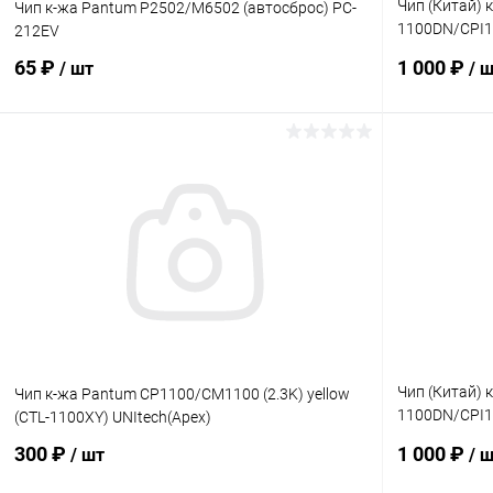
Чип (Китай) 
Чип к-жа Pantum P2502/M6502 (автосброс) PC-
1100DN/CPI1
212EV
одноразовы
65 ₽
1 000 ₽
/ шт
/ 
В корзину
Купить в 1 клик
Сравнение
Купить в 1
В избранное
В наличии
В избранн
Чип (Китай) 
Чип к-жа Pantum CP1100/CM1100 (2.3K) yellow
1100DN/CPI10
(CTL-1100XY) UNItech(Apex)
одноразовы
300 ₽
1 000 ₽
/ шт
/ 