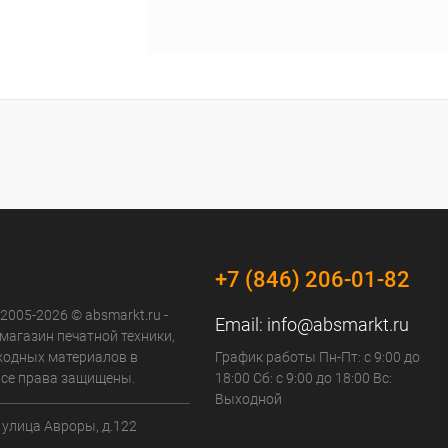
+7 (846) 206-01-82
 2005-2026 © absmarkt.ru -
Email:
info@absmarkt.ru
магазин печатной техники,
сходных материалов в
График работы Пн-Пт: с 9:00 до
Все права защищены.
18:00 Сб: с 9:00 до 18:00 Вс:
Выходной
 улица Авроры, д.122