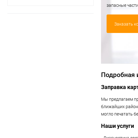
запасные част
Заказать к
Подробная
Заправка кар
Мы предлагаем пр
ближайших района
могло печатать бе
Наши услуги