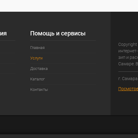
ия
Помощь и сервисы
Copyright
Главная
интернет-
зип и ра
Услуги
Самаре. 
Доставка
г. Самара
Каталог
Посмотре
Контакты