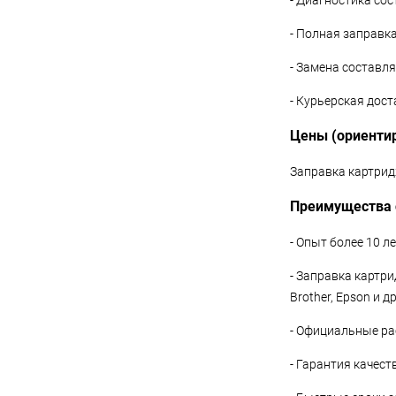
- Диагностика со
- Полная заправк
- Замена составл
- Курьерская дос
Цены (ориенти
Заправка картридж
Преимущества 
- Опыт более 10 л
- Заправка картри
Brother, Epson и др
- Официальные ра
- Гарантия качес