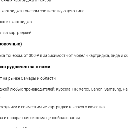
стояния картриджа и тонера
а картриджа тонером соответствующего типа
яющих картриджа
тавка картриджей
ровочные)
а тонером: от 300 ₽ в зависимости от модели картриджа, вида и о
сотрудничества с нами
ет на рынке Самары и области
джей любых производителей: Kyocera, HP, Xerox, Canon, Samsung, Pant
.
сходники и совместимые картриджи высокого качества
тва и прозрачная система ценообразования