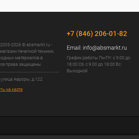
+7 (846) 206-01-82
 2005-2026 © absmarkt.ru -
Email:
info@absmarkt.ru
магазин печатной техники,
сходных материалов в
График работы Пн-Пт: с 9:00 до
Все права защищены.
18:00 Сб: с 9:00 до 18:00 Вс:
Выходной
 улица Авроры, д.122
ть на карте