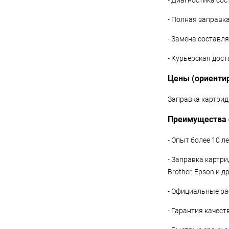
- Диагностика со
- Полная заправк
- Замена составл
- Курьерская дос
Цены (ориенти
Заправка картридж
Преимущества 
- Опыт более 10 л
- Заправка картри
Brother, Epson и др
- Официальные ра
- Гарантия качес