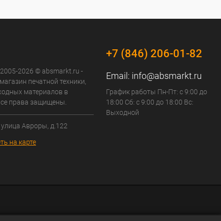
+7 (846) 206-01-82
 2005-2026 © absmarkt.ru -
Email:
info@absmarkt.ru
магазин печатной техники,
сходных материалов в
График работы Пн-Пт: с 9:00 до
Все права защищены.
18:00 Сб: с 9:00 до 18:00 Вс:
Выходной
 улица Авроры, д.122
ть на карте