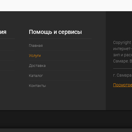
ия
Помощь и сервисы
Copyright
Главная
интернет-
зип и ра
Услуги
Самаре. 
Доставка
г. Самара
Каталог
Посмотре
Контакты