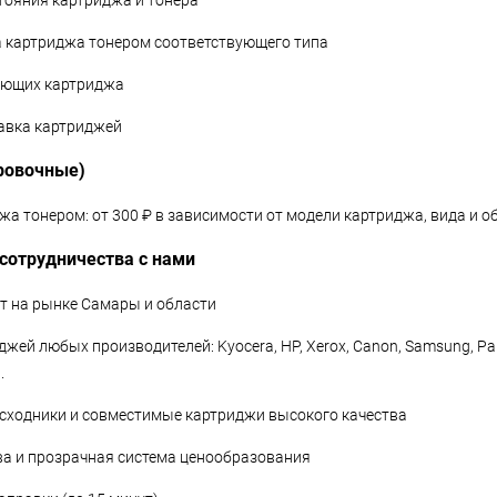
стояния картриджа и тонера
а картриджа тонером соответствующего типа
яющих картриджа
тавка картриджей
ровочные)
а тонером: от 300 ₽ в зависимости от модели картриджа, вида и о
сотрудничества с нами
ет на рынке Самары и области
джей любых производителей: Kyocera, HP, Xerox, Canon, Samsung, Pant
.
сходники и совместимые картриджи высокого качества
тва и прозрачная система ценообразования