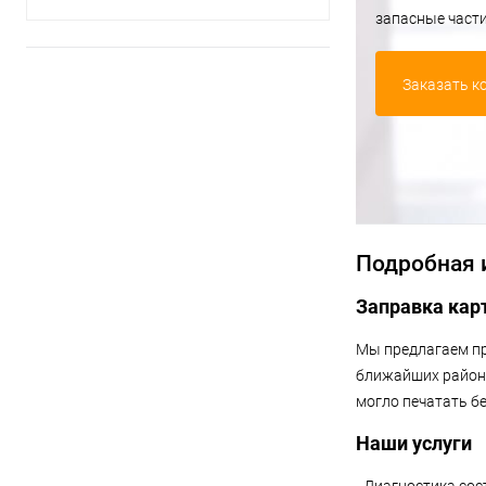
запасные част
Заказать к
Подробная
Заправка кар
Мы предлагаем пр
ближайших района
могло печатать бе
Наши услуги