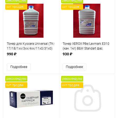
рекомендуем
рекомендуем
хит продаж
хит продаж
Тонер для Kyocera Universal (TK-
Тонер XEROX P8e/Lexmark E310
17/18/1xx/3xx/4xx/11x0/31x0)
(кан. 1кг) B&W Standart фас.
(фл. 1кг) Black&White фас.
990 ₽
930 ₽
Подробнее
Подробнее
рекомендуем
рекомендуем
хит продаж
хит продаж