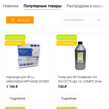
Новинки
Популярные товары
Распродажи и скидки
популярности
Фильтр
рекомендуем
рекомендуем
хит продаж
хит продаж
Картридж для HP LJ
Тонер для HP Универсал тип
M404/M304/MFP M428 CF259X
CM-10179 (фл.1кг, COMET) Silver
(10K) UNITON Premium
ATM
1 190 ₽
730 ₽
Подробнее
Подробнее