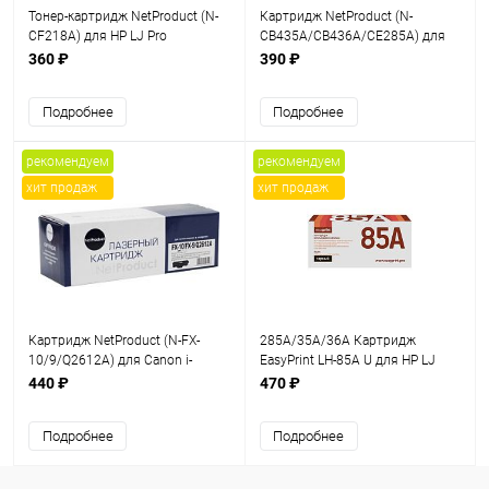
Тонер-картридж NetProduct (N-
Картридж NetProduct (N-
CF218A) для HP LJ Pro
CB435A/CB436A/CE285A) для
M104/MFP M132, 1,4K, с чипом
HP LJ P1005/P1505/Canon 725,
360 ₽
390 ₽
Универс., 2K
Подробнее
Подробнее
рекомендуем
рекомендуем
хит продаж
хит продаж
Картридж NetProduct (N-FX-
285A/35A/36A Картридж
10/9/Q2612A) для Canon i-
EasyPrint LH-85A U для HP LJ
Sensys
P1005/1505/Pro 1102/LBP6000
440 ₽
470 ₽
MF4018/4120/4140/4150/4270,
(2000 стр.) с чипом
2K
Подробнее
Подробнее