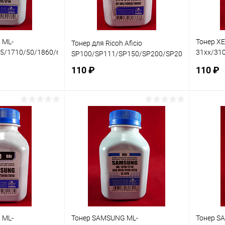
 ML-
Тонер X
Тонер для Ricoh Aficio
65/1710/50/1860/65/216x/SCX
31xx/31
SP100/SP111/SP150/SP200/SP201/SP210/SP
lack&White Standart фас.Ро
B205/B21
110 ₽
110 ₽
Light фас
корзину
В корзину
ик
Сравнение
Купить в 1 клик
Сравнение
Купит
В наличии
В избранное
В наличии
В изб
 ML-
Тонер SAMSUNG ML-
Тонер S