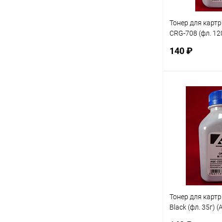
Тонер для карт
CRG-708 (фл. 12
Standart фас.Ро
140 ₽
В 
Купить в 1 кл
В избранное
Тонер для карт
Black (фл. 35г)
фас.Россия, шт