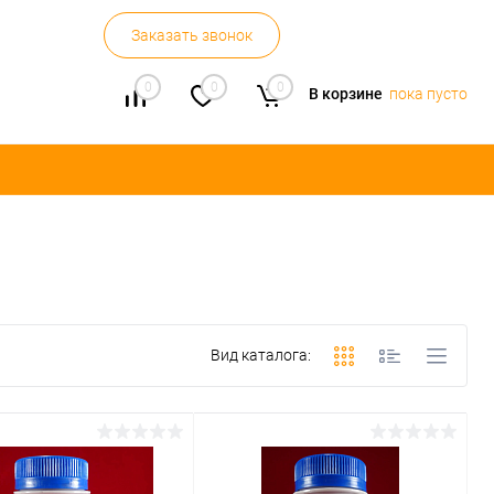
Заказать звонок
0
0
0
В корзине
пока пусто
Вид каталога: