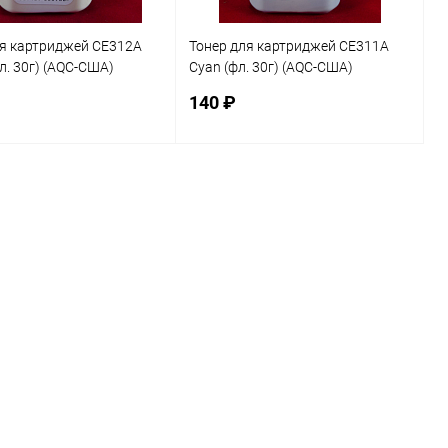
ля картриджей CE312A
Тонер для картриджей CE311A
фл. 30г) (AQC-США)
Cyan (фл. 30г) (AQC-США)
ия, шт
фас.Россия, шт
140 ₽
В корзину
В корзину
ь в 1 клик
Сравнение
Купить в 1 клик
Сравнение
ранное
В наличии
В избранное
В наличии