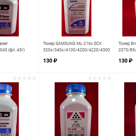
В наличии
В избранное
В наличии
В изб
aser
Тонер SAMSUNG ML-216x SCX
Тонер Br
45 (фл. 45г)
320x/340x/4100/4200/4220/4300,
2075/85
ndart фас.Россия,
SL-M2020/2070, Xerox
2030/35/
130 ₽
130 ₽
WC3215/3225 (фл. 100г
85г) Bla
фас.Рос
корзину
В корзину
ик
Сравнение
Купить в 1 клик
Сравнение
Купит
В наличии
В избранное
В наличии
В изб