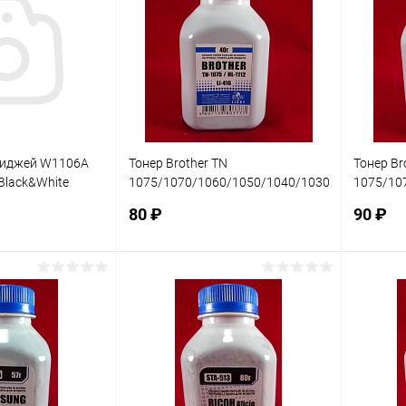
риджей W1106A
Тонер Brother TN
Тонер Br
 Black&White
1075/1070/1060/1050/1040/1030/1020/1010/
1075/10
ссия, шт
HL-1112/1110/1111/1118 (фл. 40г) Black
HL-1112/
80 ₽
90 ₽
корзину
В корзину
ик
Сравнение
Купить в 1 клик
Сравнение
Купит
В наличии
В избранное
В наличии
В изб