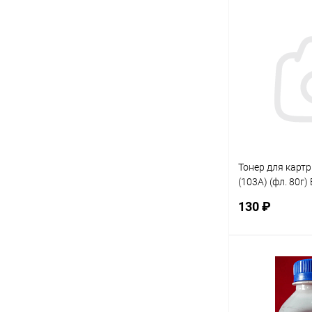
В 
Купить в 1 кл
В избранное
Тонер для карт
(103A) (фл. 80г)
Standart фас.Ро
130 ₽
В 
Купить в 1 кл