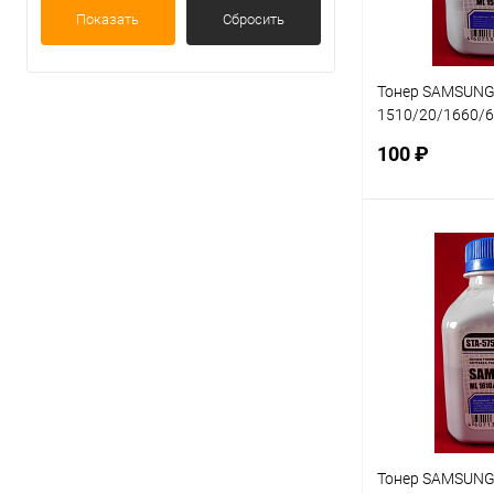
Показать
Сбросить
Тонер SAMSUNG
1510/20/1660/
3x00 (фл. 57г) B
100 ₽
В 
Купить в 1 кл
В избранное
Тонер SAMSUNG