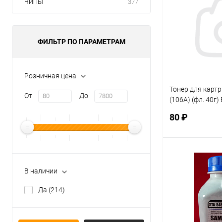
ЧИПЫ
377
ФИЛЬТР ПО ПАРАМЕТРАМ
Розничная цена
Тонер для карт
От
До
(106A) (фл. 40г)
Standart фас.Ро
80 ₽
В 
В наличии
Купить в 1 кл
Да
(214)
В избранное