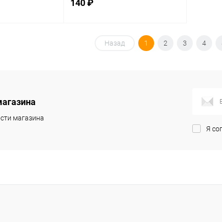
140 ₽
фас.Россия, шт
корзину
В корзину
Назад
1
2
3
4
ик
Сравнение
Купить в 1 клик
Сравнение
В наличии
В избранное
В наличии
магазина
сти магазина
Я со