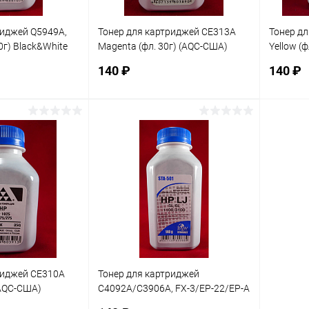
риджей Q5949A,
Тонер для картриджей CE313A
Тонер д
0г) Black&White
Magenta (фл. 30г) (AQC-США)
Yellow (
ссия, шт
фас.Россия, шт
фас.Росс
140 ₽
140 ₽
корзину
В корзину
ик
Сравнение
Купить в 1 клик
Сравнение
Купит
В наличии
В избранное
В наличии
В изб
риджей CE310A
Тонер для картриджей
 (AQC-США)
C4092A/C3906A, FX-3/EP-22/EP-A
(фл. 140г) Black&White Standart