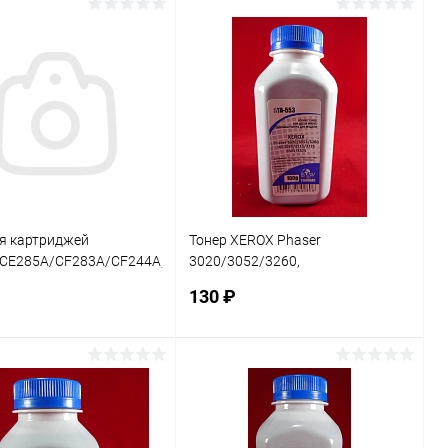
В корзину
В корзину
ь в 1 клик
Сравнение
Купить в 1 клик
Сравнение
ранное
В наличии
В избранное
В наличии
ля картриджей
Тонер XEROX Phaser
CE285A/CF283A/CF244A,CRG-
3020/3052/3260,
 (оптимизирован для
WC3025/3215/3225/3315/3325
130 ₽
мых) (фл. 10
(фл. 100г) Black&White Standart
фас.Ро
В корзину
В корзину
ь в 1 клик
Сравнение
Купить в 1 клик
Сравнение