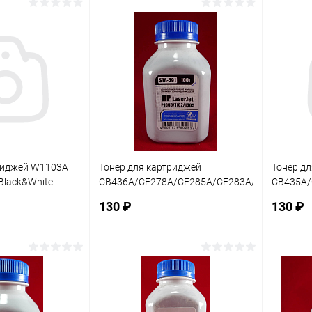
корзину
В корзину
ик
Сравнение
Купить в 1 клик
Сравнение
Купит
В наличии
В избранное
В наличии
В изб
риджей W1103A
Тонер для картриджей
Тонер д
 Black&White
CB436A/CE278A/CE285A/CF283A/CF283X,
CB435A/
ссия, шт
CRG-713/726/728/737 (фл. 100г)
712/725
130 ₽
130 ₽
Black&White
совмести
корзину
В корзину
ик
Сравнение
Купить в 1 клик
Сравнение
Купит