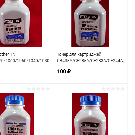
other TN
Тонер для картриджей
1000
70/1060/1050/1040/1030/1020/1010/1000
CB435A/CE285A/CF283A/CF244A,CRG-
1110/1111/1118 (фл. 40г) Black
712/725 (фл. 60г) Black&White Standart
100 ₽
фас.Росс
В корзину
В корзину
ь в 1 клик
Сравнение
Купить в 1 клик
Сравнение
ранное
В наличии
В избранное
В наличии