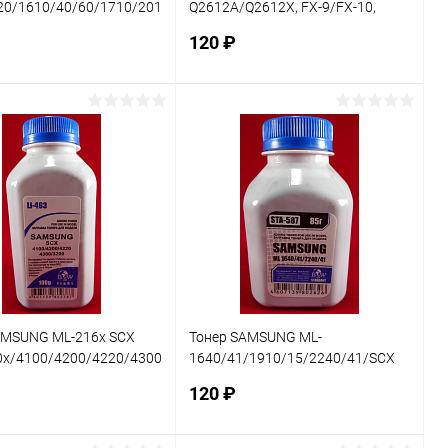
20/1610/40/60/1710/2010/216x/SCX-
Q2612A/Q2612X, FX-9/FX-10,
0 (фл. 85г) Black&White Light фас.Р
CRG-703/706 (фл. 110г)
120 ₽
Black&White Standart фас.Росс
В корзину
В корзину
ь в 1 клик
Сравнение
Купить в 1 клик
Сравнение
ранное
В наличии
В избранное
В наличии
AMSUNG ML-216x SCX
Тонер SAMSUNG ML-
0x/4100/4200/4220/4300,
1640/41/1910/15/2240/41/SCX
/2070 (фл. 100г)
4600/23 (фл. 85г) Black&White
120 ₽
ite Light
Standart фас.Россия, шт