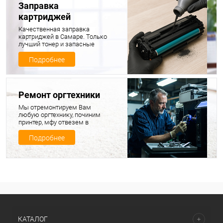
Заправка
картриджей
Качественная заправка
картриджей в Самаре. Только
лучший тонер и запасные
части для ваших картриджей
Подробнее
Ремонт оргтехники
Мы отремонтируем Вам
любую оргтехнику, починим
принтер, мфу отвезем в
ремонт, продиагностируем и
починим, а потом привезем
Подробнее
обратно вашу технику в
полностью исправном
состоянии
КАТАЛОГ