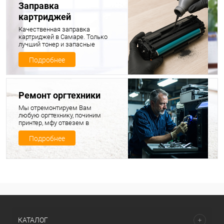
Заправка
картриджей
Качественная заправка
картриджей в Самаре. Только
лучший тонер и запасные
части для ваших картриджей
Подробнее
Ремонт оргтехники
Мы отремонтируем Вам
любую оргтехнику, починим
принтер, мфу отвезем в
ремонт, продиагностируем и
починим, а потом привезем
Подробнее
обратно вашу технику в
полностью исправном
состоянии
КАТАЛОГ