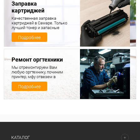
Заправка
картриджей
Качественная заправка
картриджей в Самаре. Только
лучший тонер и запасные
части для ваших картриджей
Подробнее
Ремонт оргтехники
Мы отремонтируем Вам
любую оргтехнику, починим
принтер, мфу отвезем в
ремонт, продиагностируем и
починим, а потом привезем
Подробнее
обратно вашу технику в
полностью исправном
состоянии
КАТАЛОГ