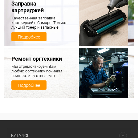
Заправка
картриджей
Качественная заправка
картриджей в Самаре. Только
лучший тонер и запасные
части для ваших картриджей
Подробнее
Ремонт оргтехники
Мы отремонтируем Вам
любую оргтехнику, починим
принтер, мфу отвезем в
ремонт, продиагностируем и
починим, а потом привезем
Подробнее
обратно вашу технику в
полностью исправном
состоянии
КАТАЛОГ