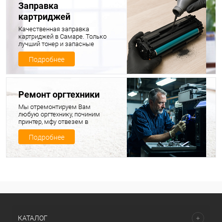
Заправка
картриджей
Качественная заправка
картриджей в Самаре. Только
лучший тонер и запасные
части для ваших картриджей
Подробнее
Ремонт оргтехники
Мы отремонтируем Вам
любую оргтехнику, починим
принтер, мфу отвезем в
ремонт, продиагностируем и
починим, а потом привезем
Подробнее
обратно вашу технику в
полностью исправном
состоянии
КАТАЛОГ