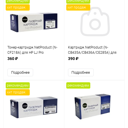
рекомендуем
рекомендуем
хит продаж
хит продаж
Тонер-картридж NetProduct (N-
Картридж NetProduct (N-
CF218A) для HP LJ Pro
CB435A/CB436A/CE285A) для
M104/MFP M132, 1,4K, с чипом
HP LJ P1005/P1505/Canon 725,
360 ₽
390 ₽
Универс., 2K
Подробнее
Подробнее
рекомендуем
рекомендуем
хит продаж