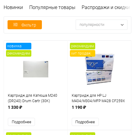
Новинки
Популярные товары
Распродажи и скидки
популярности
Фильтр
новинка
рекомендуем
рекомендуем
хит продаж
Картридж для Катюша M240
Картридж для HP LJ
(DR240) Drum Cartr (30K)
M404/M304/MFP M428 CF259X
UNITON Premium
(10K) UNITON Premium
1 330 ₽
1 190 ₽
Подробнее
Подробнее