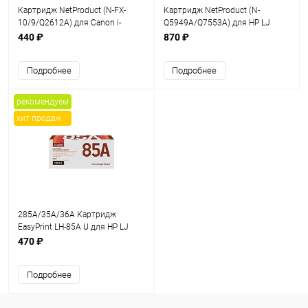
Картридж NetProduct (N-FX-
Картридж NetProduct (N-
10/9/Q2612A) для Canon i-
Q5949A/Q7553A) для HP LJ
Sensys
1160/1320/P2015/Canon 715,
440 ₽
870 ₽
MF4018/4120/4140/4150/4270,
Универс., 3K
2K
Подробнее
Подробнее
рекомендуем
хит продаж
285A/35A/36A Картридж
EasyPrint LH-85A U для HP LJ
P1005/1505/Pro 1102/LBP6000
470 ₽
(2000 стр.) с чипом
Подробнее